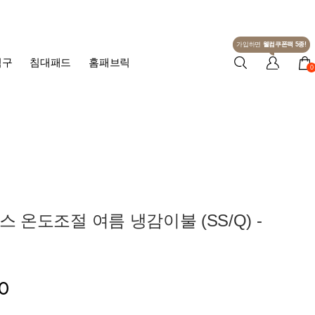
가입하면
웰컴쿠폰팩 5종!
침구
침대패드
홈패브릭
0
스 온도조절 여름 냉감이불 (SS/Q) -
00