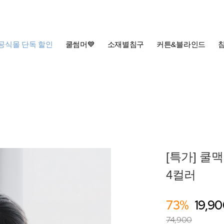
공식몰 단독 할인
쿨썸머💙
소재별침구
커튼&블라인드
[특가] 쿨맥
4컬러
73%
19,9
74,900