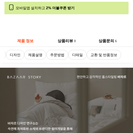
모바일앱 설치하고
2% 더블쿠폰 받기
제품 정보
상품리뷰
상품문의
0
6
로
디자인
제품설명
주문방법
디테일
교환 및 반품정보