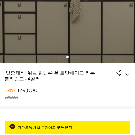
[맞춤제작] 위브 린넨/쉬폰 로만쉐이드 커튼
블라인드 - 4컬러
54%
129,000
280,000
카카오톡 채널 추가하고
쿠폰 받기