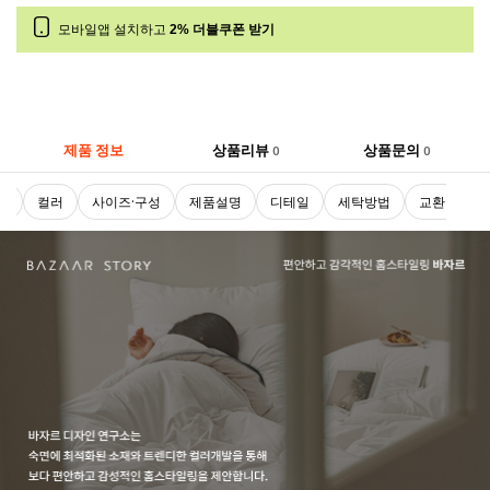
모바일앱 설치하고
2% 더블쿠폰 받기
제품 정보
상품리뷰
상품문의
0
0
로
컬러
사이즈·구성
제품설명
디테일
세탁방법
교환 및 반