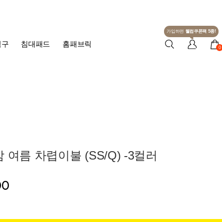
가입하면
웰컴쿠폰팩 5종!
침구
침대패드
홈패브릭
0
 여름 차렵이불 (SS/Q) -3컬러
00