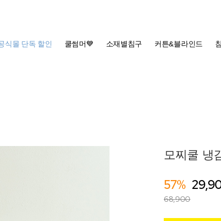
공식몰 단독 할인
쿨썸머💙
소재별침구
커튼&블라인드
모찌쿨 냉감
57%
29,9
68,900