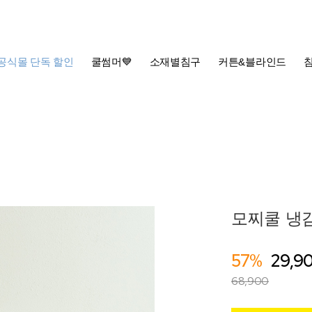
공식몰 단독 할인
쿨썸머💙
소재별침구
커튼&블라인드
모찌쿨 냉감
57%
29,9
68,900