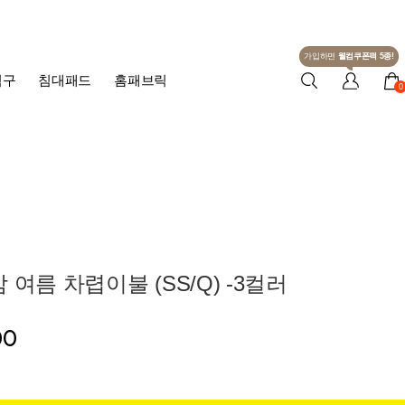
가입하면
웰컴쿠폰팩 5종!
침구
침대패드
홈패브릭
0
 여름 차렵이불 (SS/Q) -3컬러
00