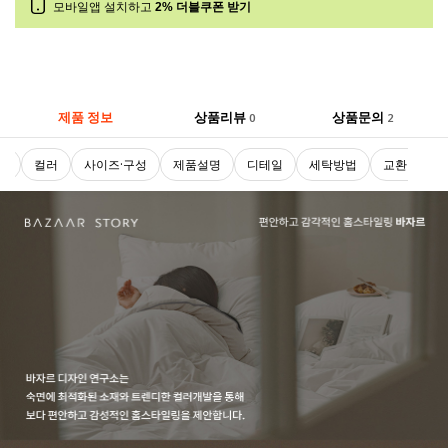
모바일앱 설치하고
2% 더블쿠폰 받기
제품 정보
상품리뷰
상품문의
0
2
로
컬러
사이즈·구성
제품설명
디테일
세탁방법
교환 및 반