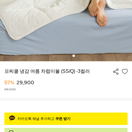
모찌쿨 냉감 여름 차렵이불 (SS/Q) -3컬러
57%
29,900
68,900
카카오톡 채널 추가하고
쿠폰 받기