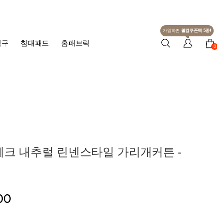
가입하면
웰컴쿠폰팩 5종!
침구
침대패드
홈패브릭
0
체크 내추럴 린넨스타일 가리개커튼 -
00