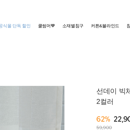
공식몰 단독 할인
쿨썸머💙
소재별침구
커튼&블라인드
선데이 빅
2컬러
62%
22,9
59,900