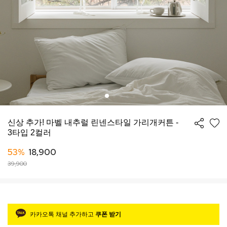
신상 추가! 마벨 내추럴 린넨스타일 가리개커튼 -
3타입 2컬러
53%
18,900
39,900
카카오톡 채널 추가하고
쿠폰 받기