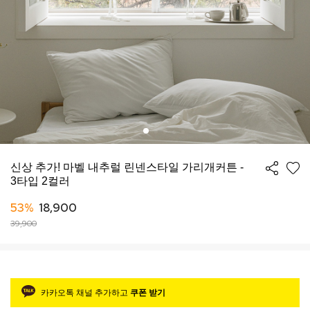
신상 추가! 마벨 내추럴 린넨스타일 가리개커튼 -
3타입 2컬러
53%
18,900
39,900
카카오톡 채널 추가하고
쿠폰 받기