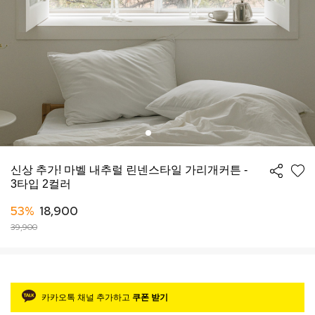
신상 추가! 마벨 내추럴 린넨스타일 가리개커튼 -
3타입 2컬러
53%
18,900
39,900
카카오톡 채널 추가하고
쿠폰 받기