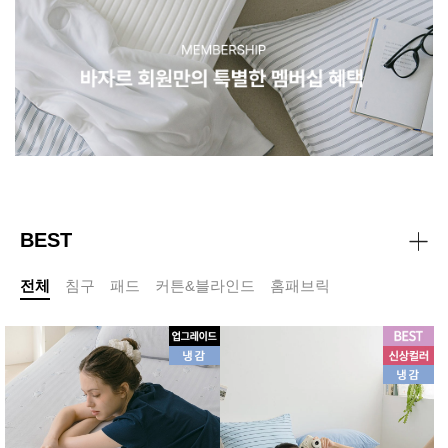
BEST
전체
침구
패드
커튼&블라인드
홈패브릭