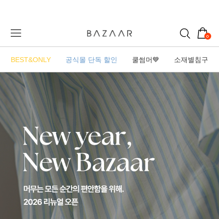
0
BEST&ONLY
공식몰 단독 할인
쿨썸머💙
소재별침구