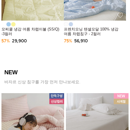
모찌쿨 냉감 여름 차렵이불 (SS/Q)
프렌치모닝 텐셀모달 100% 냉감
-3컬러
여름 차렵침구 - 2컬러
57%
29,900
75%
56,910
NEW
바자르 신상 침구를 가장 먼저 만나보세요.