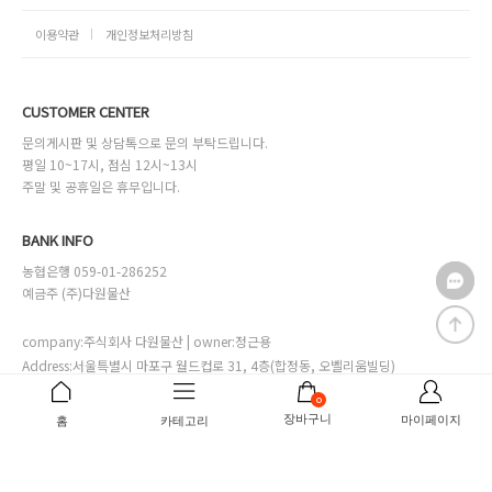
이용약관
개인정보처리방침
CUSTOMER CENTER
문의게시판 및 상담톡으로 문의 부탁드립니다.
평일 10~17시, 점심 12시~13시
주말 및 공휴일은 휴무입니다.
BANK INFO
농협은행 059-01-286252
예금주 (주)다원물산
company:주식회사 다원물산 | owner:정근용
Address:서울특별시 마포구 월드컵로 31, 4층(합정동, 오벨리움빌딩)
Online sales license:서대문구청 제2002-00028호
0
Business license:111-81-29892
[사업자번호확인]
장바구니
마이페이지
홈
카테고리
Personal info manager:정다은 mall@mdl.co.kr
Copyrightⓒ바자르몰.co.kr.inc all right reserved