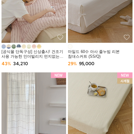
[공식몰 단독구성] 신상출시! 건조기
마일드 60수 아사 줄누빔 리본
사용 가능한 인더빌리지 먼지없는
침대스커트 (SS/Q)
사계절 차렵이불 (SS/Q) -10컬러
43%
34,210
29%
95,000