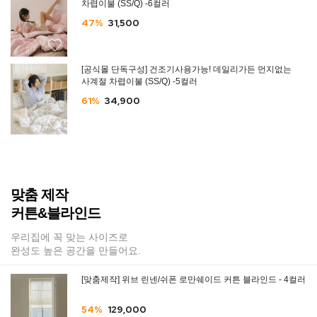
차렵이불 (SS/Q) -6컬러
47%
31,500
[공식몰 단독구성] 건조기사용가능! 데일리가든 먼지없는
사계절 차렵이불 (SS/Q) -5컬러
61%
34,900
맞춤 제작
커튼&블라인드
우리집에 꼭 맞는 사이즈로
완성도 높은 공간을 만들어요.
[맞춤제작] 위브 린넨/쉬폰 로만쉐이드 커튼 블라인드 - 4컬러
54%
129,000