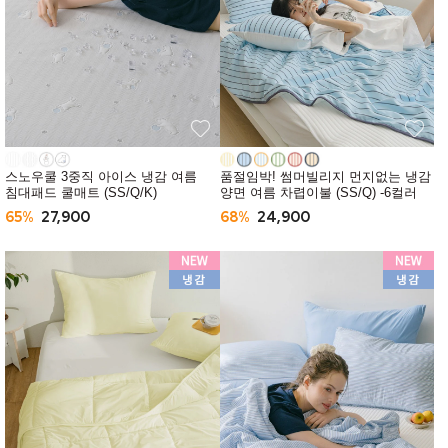
스노우쿨 3중직 아이스 냉감 여름
품절임박! 썸머빌리지 먼지없는 냉감
침대패드 쿨매트 (SS/Q/K)
양면 여름 차렵이불 (SS/Q) -6컬러
65%
27,900
68%
24,900