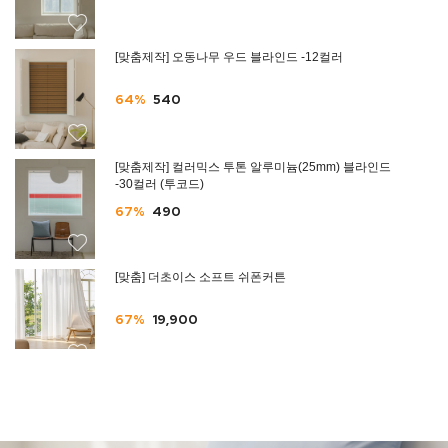
[맞춤제작] 오동나무 우드 블라인드 -12컬러
64%
540
[맞춤제작] 컬러믹스 투톤 알루미늄(25mm) 블라인드
-30컬러 (투코드)
67%
490
[맞춤] 더초이스 소프트 쉬폰커튼
67%
19,900