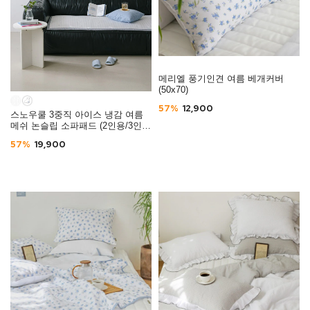
메리엘 풍기인견 여름 베개커버
(50x70)
57%
12,900
스노우쿨 3중직 아이스 냉감 여름
메쉬 논슬립 소파패드 (2인용/3인
용/4인용)
57%
19,900