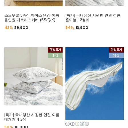
스노우쿨 3중직 아이스 냉감 여름
[특가] 국내생산 시원한 인견 여름
올인원 매트리스커버 (SS/Q/K)
홑이불 - 2컬러
42%
59,900
54%
13,900
[특가] 국내생산 시원한 인견 여름
베개커버 2장
50%
10,000