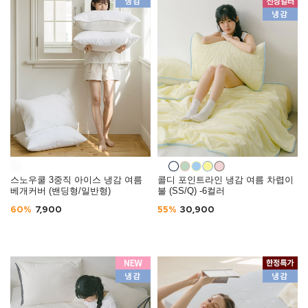
스노우쿨 3중직 아이스 냉감 여름
콜디 포인트라인 냉감 여름 차렵이
베개커버 (밴딩형/일반형)
불 (SS/Q) -6컬러
60%
7,900
55%
30,900