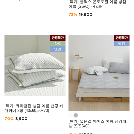
[특가] 쿨맥스 온도조절 여름 냉감
이불 (SS/Q) - 4컬러
73%
19,900
[특가] 듀라쿨린 냉감 여름 밴딩 베
개커버 2장 (40x60,50x70)
70%
8,900
[특가] 얼음결 아이스 여름 냉감패
드 (S/SS/Q)