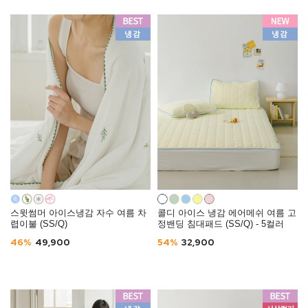
스윗썸머 아이스냉감 자수 여름 차
콜디 아이스 냉감 에어메쉬 여름 고
렵이불 (SS/Q)
정밴딩 침대패드 (SS/Q) - 5컬러
46%
49,900
54%
32,900