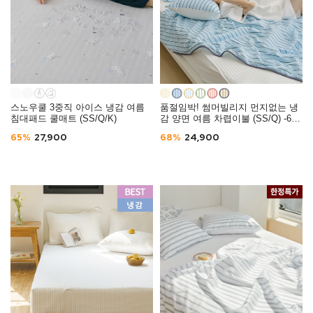
스노우쿨 3중직 아이스 냉감 여름
품절임박! 썸머빌리지 먼지없는 냉
침대패드 쿨매트 (SS/Q/K)
감 양면 여름 차렵이불 (SS/Q) -6컬
러
65%
27,900
68%
24,900