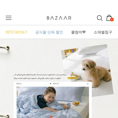
0
BEST&ONLY
공식몰 단독 할인
쿨썸머💙
소재별침구