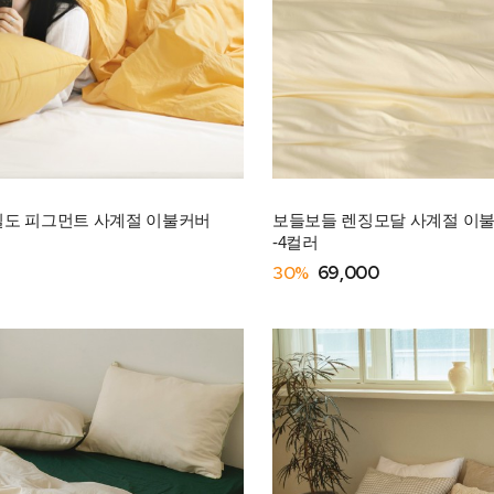
고밀도 피그먼트 사계절 이불커버
보들보들 렌징모달 사계절 이불커
-4컬러
30%
69,000