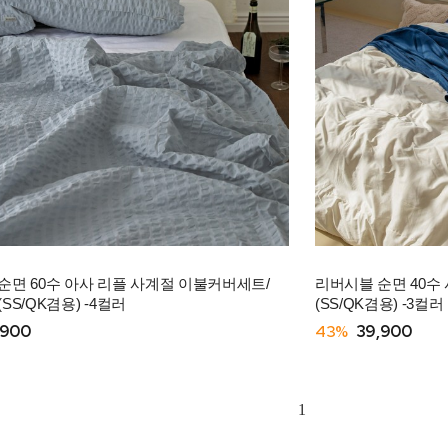
순면 60수 아사 리플 사계절 이불커버세트/
리버시블 순면 40수
SS/QK겸용) -4컬러
(SS/QK겸용) -3컬러
,900
43%
39,900
1