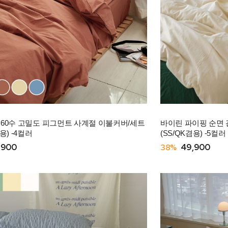
 60수 고밀도 피그먼트 사계절 이불커버/세트
바이린 파이핑 순면
용) -4컬러
(SS/QK겸용) -5컬러
,900
38%
49,900