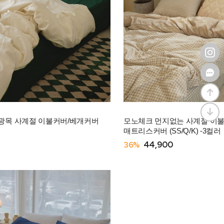
 광목 사계절 이불커버/베개커버
모노체크 먼지없는 사계절 이불
매트리스커버 (SS/Q/K) -3컬러
36%
44,900