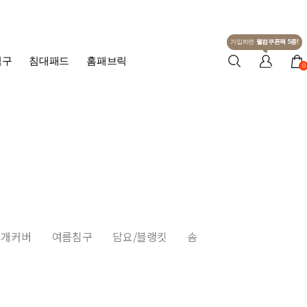
가입하면
웰컴쿠폰팩 5종!
침구
침대패드
홈패브릭
0
베개커버
여름침구
담요/블랭킷
솜