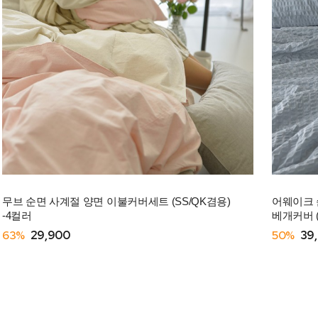
무브 순면 사계절 양면 이불커버세트 (SS/QK겸용)
어웨이크 
-4컬러
베개커버 (
63%
29,900
50%
39