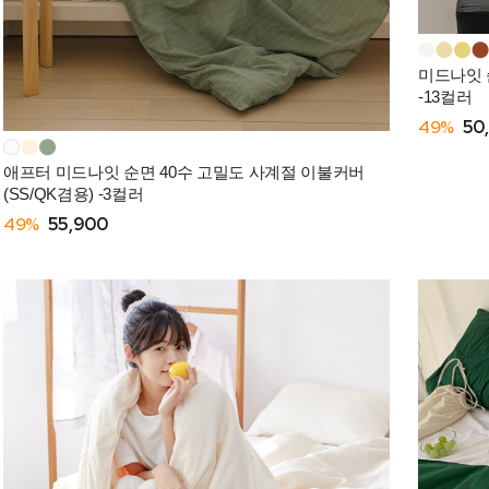
미드나잇 순
-13컬러
49%
50
애프터 미드나잇 순면 40수 고밀도 사계절 이불커버
(SS/QK겸용) -3컬러
49%
55,900