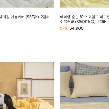
계절 이불커버 (SS/QK) -2컬러
에이엠 순면 80수 고밀도 피그
이불커버 (SS/QK겸용) -5컬러
57%
54,900