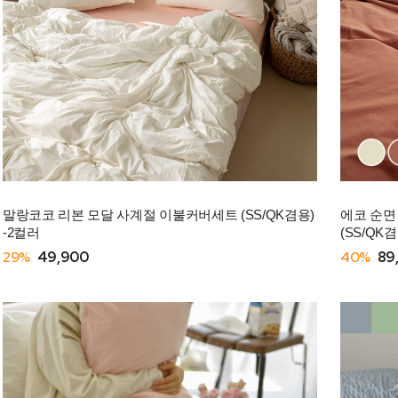
말랑코코 리본 모달 사계절 이불커버세트 (SS/QK겸용)
에코 순면
-2컬러
(SS/QK겸
29%
49,900
40%
89