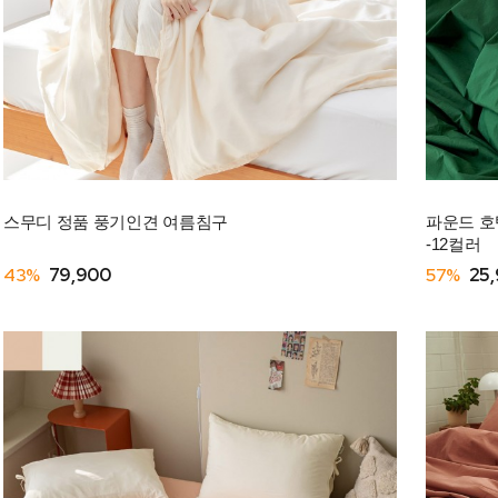
스무디 정품 풍기인견 여름침구
파운드 호텔
-12컬러
43%
79,900
57%
25