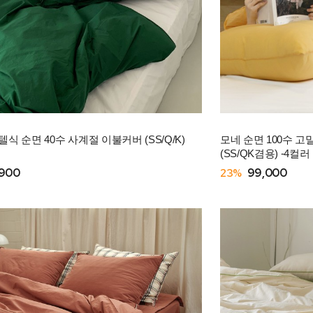
식 순면 40수 사계절 이불커버 (SS/Q/K)
모네 순면 100수 
(SS/QK겸용) -4컬러
,900
23%
99,000