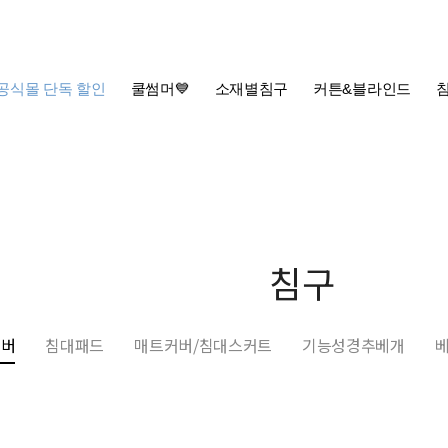
공식몰 단독 할인
쿨썸머💙
소재별침구
커튼&블라인드
침구
커버
침대패드
매트커버/침대스커트
기능성경추베개