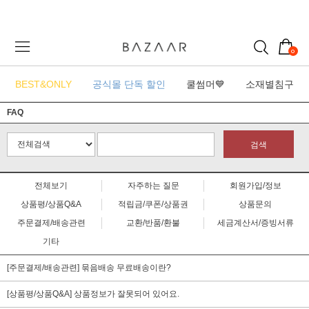
0
BEST&ONLY
공식몰 단독 할인
쿨썸머💙
소재별침구
FAQ
검색
전체보기
자주하는 질문
회원가입/정보
상품평/상품Q&A
적립금/쿠폰/상품권
상품문의
주문결제/배송관련
교환/반품/환불
세금계산서/증빙서류
기타
[주문결제/배송관련] 묶음배송 무료배송이란?
[상품평/상품Q&A] 상품정보가 잘못되어 있어요.