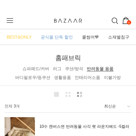
0
BEST&ONLY
공식몰 단독 할인
쿨썸머💙
소재별침구
홈패브릭
쇼파패드/커버
러그
쿠션/방석
반려동물 용품
바디필로우/등쿠션
생활용품
인테리어소품
이불가방
전체
3
개
10수 캔버스면 반려동물 사각 펫 라운지베드 -5컬러