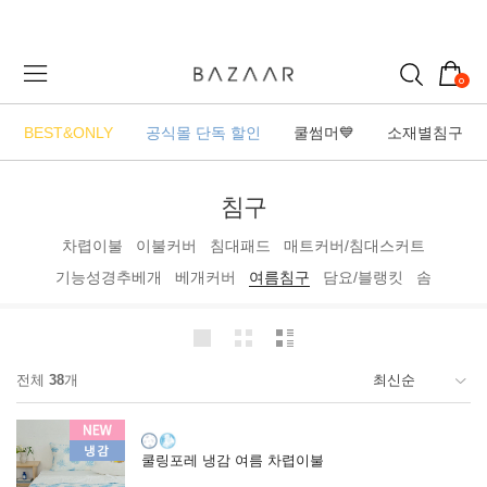
0
BEST&ONLY
공식몰 단독 할인
쿨썸머💙
소재별침구
침구
차렵이불
이불커버
침대패드
매트커버/침대스커트
기능성경추베개
베개커버
여름침구
담요/블랭킷
솜
전체
38
개
쿨링포레 냉감 여름 차렵이불