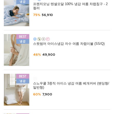
프렌치모닝 텐셀모달 100% 냉감 여름 차렵침구 - 2
컬러
75%
56,910
스윗썸머 아이스냉감 자수 여름 차렵이불 (SS/Q)
46%
49,900
스노우쿨 3중직 아이스 냉감 여름 베개커버 (밴딩형/
일반형)
60%
7,900