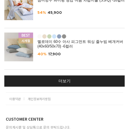
썸머빙수 파이핑 냉감 여름 차렵이불 (SS/Q) -16컬러
54%
45,900
멜로데이 60수 아사 피그먼트 워싱 줄누빔 베개커버
(40x60/50x70) -6컬러
40%
17,900
더보기
이용약관
개인정보처리방침
CUSTOMER CENTER
문의게시판 및 상담톡으로 문의 부탁드립니다.