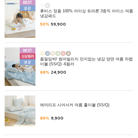
휴비스 정품 100% 아이싱 듀라론 3중직 아이스 여름
냉감패드
50%
59,900
품절임박! 썸머빌리지 먼지없는 냉감 양면 여름 차렵
이불 (SS/Q) -6컬러
68%
24,900
에어리프 시어서커 여름 홑이불 (SS/Q)
86%
9,900