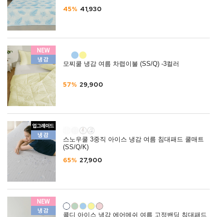
45%
41,930
모찌쿨 냉감 여름 차렵이불 (SS/Q) -3컬러
57%
29,900
스노우쿨 3중직 아이스 냉감 여름 침대패드 쿨매트
(SS/Q/K)
65%
27,900
콜디 아이스 냉감 에어메쉬 여름 고정밴딩 침대패드