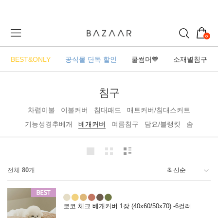
0
BEST&ONLY
공식몰 단독 할인
쿨썸머💙
소재별침구
침구
차렵이불
이불커버
침대패드
매트커버/침대스커트
기능성경추베개
베개커버
여름침구
담요/블랭킷
솜
전체
80
개
코코 체크 베개커버 1장 (40x60/50x70) -6컬러