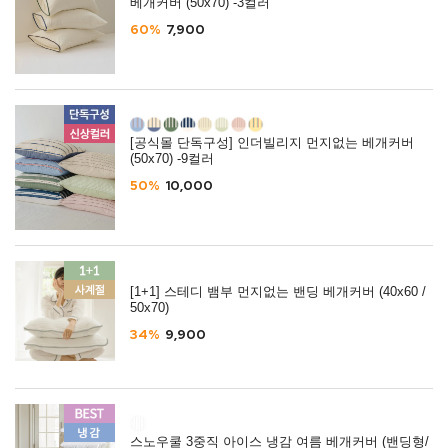
베개커버 (50x70) -3컬러
60%
7,900
[공식몰 단독구성] 인더빌리지 먼지없는 베개커버
(50x70) -9컬러
50%
10,000
[1+1] 스테디 뱀부 먼지없는 밴딩 베개커버 (40x60 /
50x70)
34%
9,900
스노우쿨 3중직 아이스 냉감 여름 베개커버 (밴딩형/