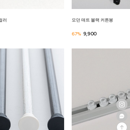
2컬러
모던 매트 블랙 커튼봉
67%
9,900