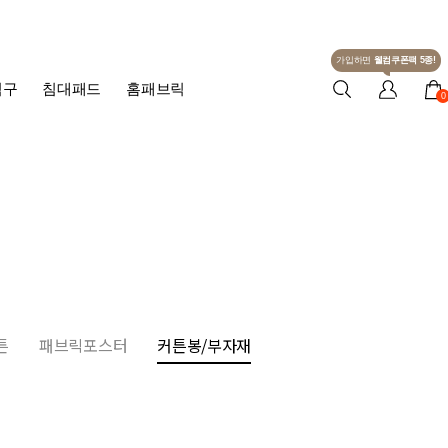
가입하면
웰컴쿠폰팩 5종!
침구
침대패드
홈패브릭
0
튼
패브릭포스터
커튼봉/부자재