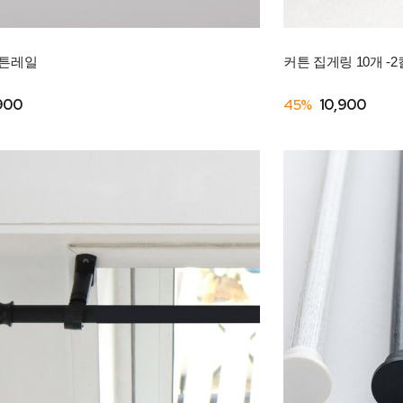
커튼레일
커튼 집게링 10개 -
900
45%
10,900