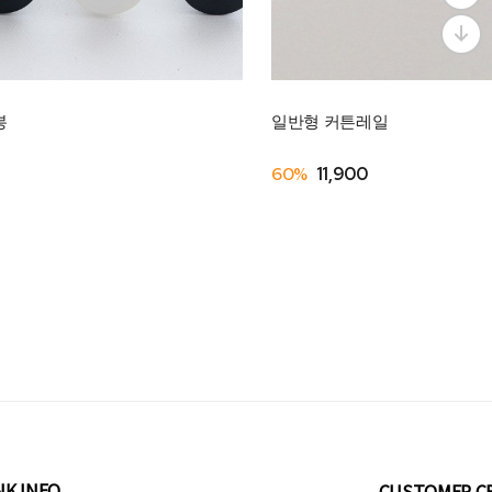
봉
일반형 커튼레일
60%
11,900
NK INFO
CUSTOMER C