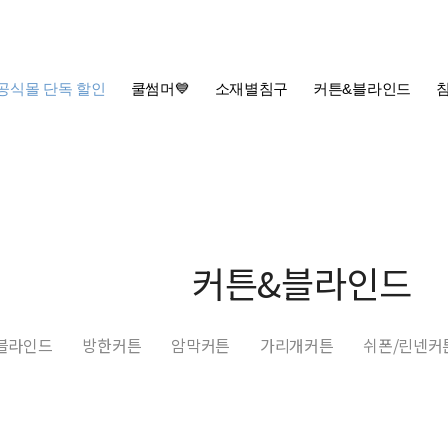
공식몰 단독 할인
쿨썸머💙
소재별침구
커튼&블라인드
커튼&블라인드
블라인드
방한커튼
암막커튼
가리개커튼
쉬폰/린넨커