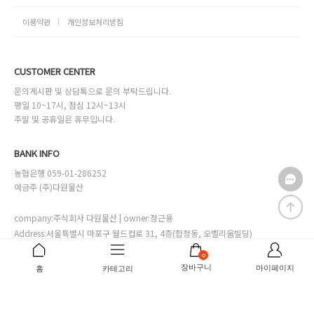
이용약관
개인정보처리방침
CUSTOMER CENTER
문의게시판 및 상담톡으로 문의 부탁드립니다.
평일 10~17시, 점심 12시~13시
주말 및 공휴일은 휴무입니다.
BANK INFO
농협은행 059-01-286252
예금주 (주)다원물산
company:주식회사 다원물산 | owner:정근용
Address:서울특별시 마포구 월드컵로 31, 4층(합정동, 오벨리움빌딩)
Online sales license:서대문구청 제2002-00028호
0
Business license:111-81-29892
[사업자번호확인]
장바구니
마이페이지
홈
카테고리
Personal info manager:정다은 mall@mdl.co.kr
Copyrightⓒ바자르몰.co.kr.inc all right reserved