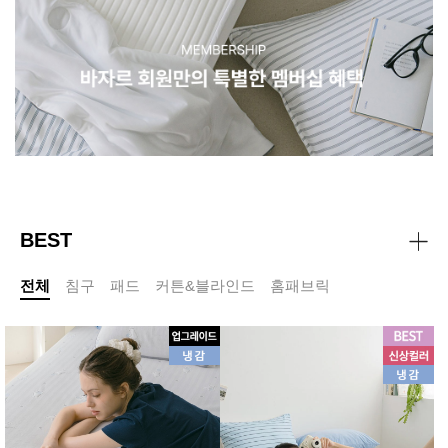
BEST
전체
침구
패드
커튼&블라인드
홈패브릭