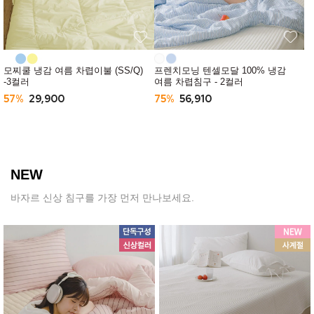
모찌쿨 냉감 여름 차렵이불 (SS/Q)
프렌치모닝 텐셀모달 100% 냉감
-3컬러
여름 차렵침구 - 2컬러
57%
29,900
75%
56,910
NEW
바자르 신상 침구를 가장 먼저 만나보세요.