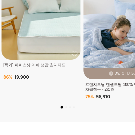
[특가] 아이스샷 메쉬 냉감 침대패드
3일 01:17:5
86%
19,900
프렌치모닝 텐셀모달 100%
차렵침구 - 2컬러
75%
56,910