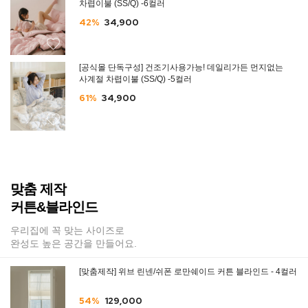
차렵이불 (SS/Q) -6컬러
42%
34,900
[공식몰 단독구성] 건조기사용가능! 데일리가든 먼지없는
사계절 차렵이불 (SS/Q) -5컬러
61%
34,900
맞춤 제작
커튼&블라인드
우리집에 꼭 맞는 사이즈로
완성도 높은 공간을 만들어요.
[맞춤제작] 위브 린넨/쉬폰 로만쉐이드 커튼 블라인드 - 4컬러
54%
129,000