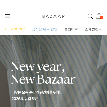
0
BEST&ONLY
공식몰 단독 할인
쿨썸머💙
소재별침구