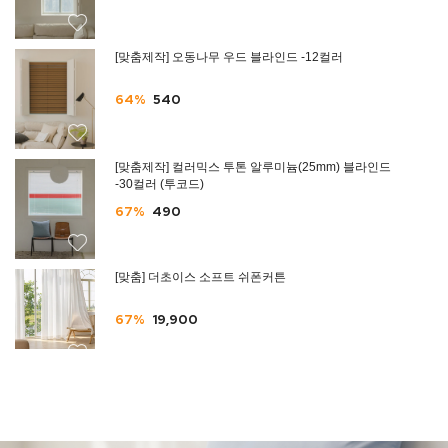
[맞춤제작] 오동나무 우드 블라인드 -12컬러
64%
540
[맞춤제작] 컬러믹스 투톤 알루미늄(25mm) 블라인드
-30컬러 (투코드)
67%
490
[맞춤] 더초이스 소프트 쉬폰커튼
67%
19,900