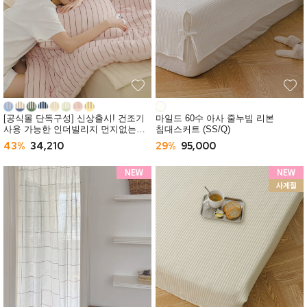
[공식몰 단독구성] 신상출시! 건조기
마일드 60수 아사 줄누빔 리본
사용 가능한 인더빌리지 먼지없는
침대스커트 (SS/Q)
사계절 차렵이불 (SS/Q) -10컬러
43%
34,210
29%
95,000