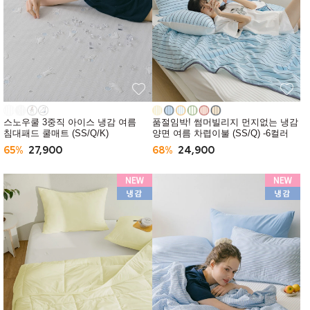
스노우쿨 3중직 아이스 냉감 여름
품절임박! 썸머빌리지 먼지없는 냉감
침대패드 쿨매트 (SS/Q/K)
양면 여름 차렵이불 (SS/Q) -6컬러
65%
27,900
68%
24,900