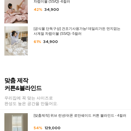
차렵이불 (SS/Q) -6컬러
42%
34,900
[공식몰 단독구성] 건조기사용가능! 데일리가든 먼지없는
사계절 차렵이불 (SS/Q) -5컬러
61%
34,900
맞춤 제작
커튼&블라인드
우리집에 꼭 맞는 사이즈로
완성도 높은 공간을 만들어요.
[맞춤제작] 위브 린넨/쉬폰 로만쉐이드 커튼 블라인드 - 4컬러
54%
129,000