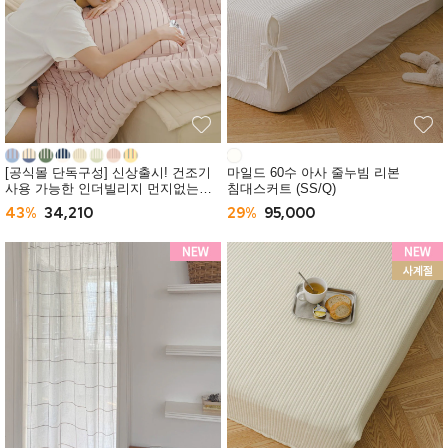
[공식몰 단독구성] 신상출시! 건조기
마일드 60수 아사 줄누빔 리본
사용 가능한 인더빌리지 먼지없는
침대스커트 (SS/Q)
사계절 차렵이불 (SS/Q) -10컬러
43%
34,210
29%
95,000