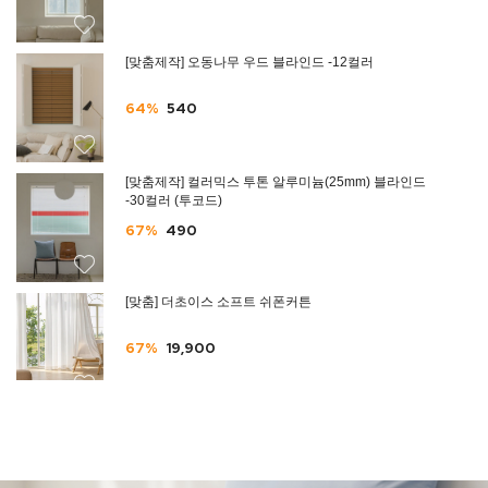
[맞춤제작] 오동나무 우드 블라인드 -12컬러
64%
540
[맞춤제작] 컬러믹스 투톤 알루미늄(25mm) 블라인드
-30컬러 (투코드)
67%
490
[맞춤] 더초이스 소프트 쉬폰커튼
67%
19,900