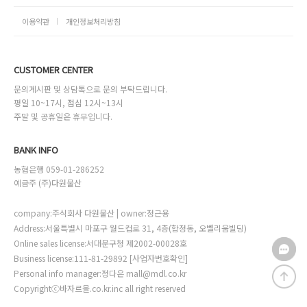
이용약관
개인정보처리방침
CUSTOMER CENTER
문의게시판 및 상담톡으로 문의 부탁드립니다.
평일 10~17시, 점심 12시~13시
주말 및 공휴일은 휴무입니다.
BANK INFO
농협은행 059-01-286252
예금주 (주)다원물산
company:주식회사 다원물산 | owner:정근용
Address:서울특별시 마포구 월드컵로 31, 4층(합정동, 오벨리움빌딩)
Online sales license:서대문구청 제2002-00028호
Business license:111-81-29892
[사업자번호확인]
Personal info manager:정다은 mall@mdl.co.kr
Copyrightⓒ바자르몰.co.kr.inc all right reserved