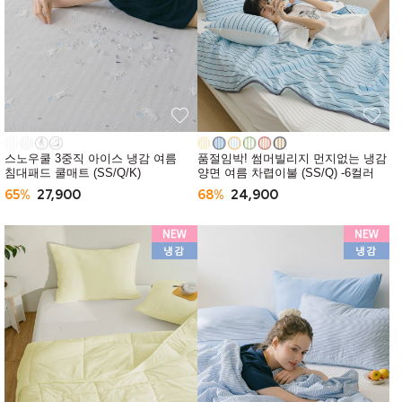
스노우쿨 3중직 아이스 냉감 여름
품절임박! 썸머빌리지 먼지없는 냉감
침대패드 쿨매트 (SS/Q/K)
양면 여름 차렵이불 (SS/Q) -6컬러
65%
27,900
68%
24,900