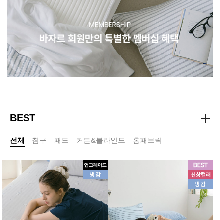
BEST
전체
침구
패드
커튼&블라인드
홈패브릭