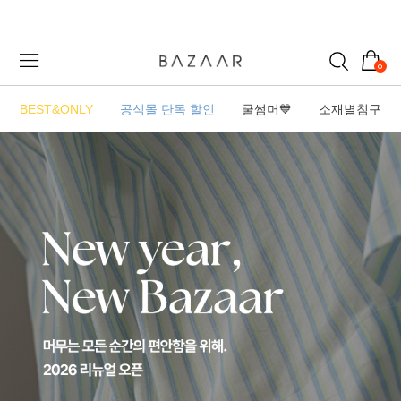
0
BEST&ONLY
공식몰 단독 할인
쿨썸머💙
소재별침구