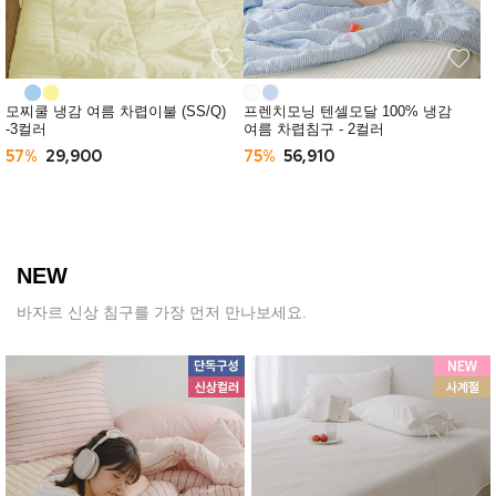
모찌쿨 냉감 여름 차렵이불 (SS/Q)
프렌치모닝 텐셀모달 100% 냉감
-3컬러
여름 차렵침구 - 2컬러
57%
29,900
75%
56,910
NEW
바자르 신상 침구를 가장 먼저 만나보세요.