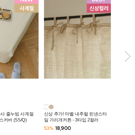
아사 줄누빔 사계절
신상 추가! 마벨 내추럴 린넨스타
모찌쿨 냉
커버 (SS/Q)
일 가리개커튼 - 3타입 2컬러
-3컬러
53%
18,900
57%
29