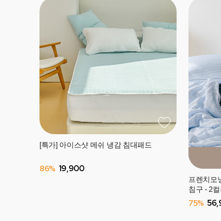
[특가] 아이스샷 메쉬 냉감 침대패드
86%
19,900
프렌치모닝
침구 - 2
75%
56,