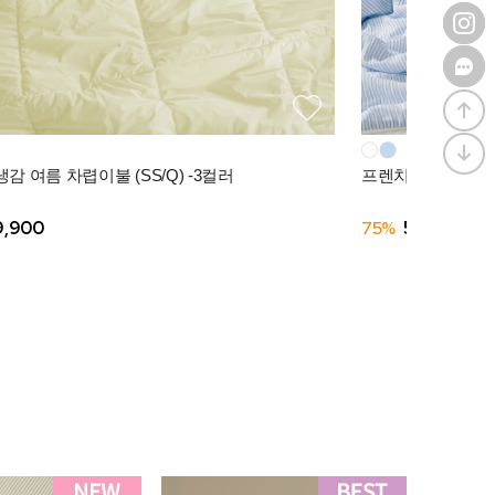
감 여름 차렵이불 (SS/Q) -3컬러
프렌치모닝 텐셀모달
9,900
75%
56,910