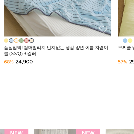
품절임박! 썸머빌리지 먼지없는 냉감 양면 여름 차렵이
모찌쿨 냉
불 (SS/Q) -6컬러
68%
24,900
57%
2