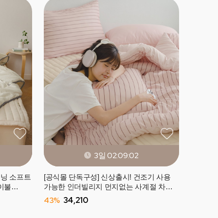
3일 02:08:59
즈닝 소프트
[공식몰 단독구성] 신상출시! 건조기 사용
이불
가능한 인더빌리지 먼지없는 사계절 차렵
이불 (SS/Q) -10컬러
43%
34,210