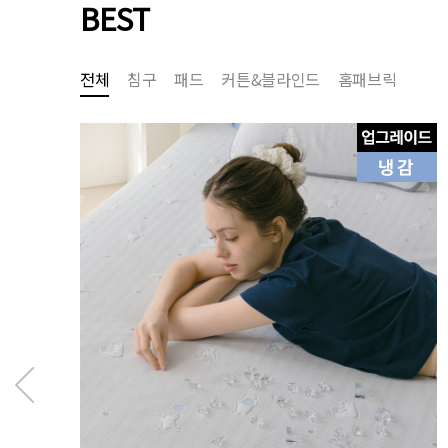
BEST
전체
침구
패드
커튼&블라인드
홈패브릭