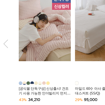
[공식몰 단독구성] 신상출시! 건조
마일드 60수 아사 
기 사용 가능한 인더빌리지 먼지없
대스커트 (SS/Q)
는 사계절 차렵이불 (SS/Q) -10컬
43%
34,210
29%
95,000
러