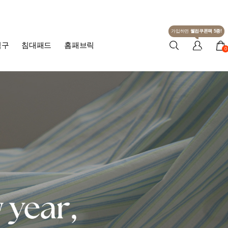
가입하면
웰컴쿠폰팩 5종!
침구
침대패드
홈패브릭
0