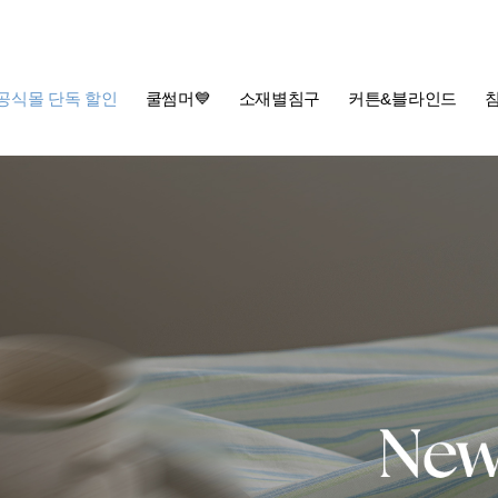
공식몰 단독 할인
쿨썸머💙
소재별침구
커튼&블라인드