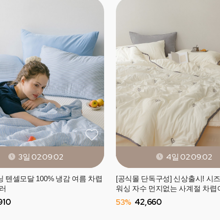
3일 02:08:59
4일 02:08:59
 텐셀모달 100% 냉감 여름 차렵
[공식몰 단독구성] 신상출시! 시
컬러
워싱 자수 먼지없는 사계절 차렵
(SS/Q) - 4컬러
910
53%
42,660