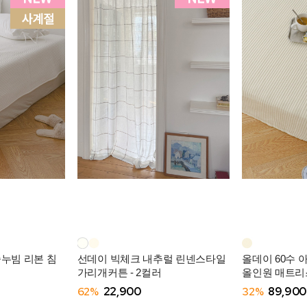
줄누빔 리본 침
선데이 빅체크 내추럴 린넨스타일
올데이 60수 
가리개커튼 - 2컬러
올인원 매트리스
62%
22,900
32%
89,900