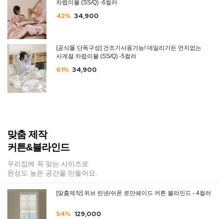
차렵이불 (SS/Q) -6컬러
42%
34,900
[공식몰 단독구성] 건조기사용가능! 데일리가든 먼지없는
사계절 차렵이불 (SS/Q) -5컬러
61%
34,900
맞춤 제작
커튼&블라인드
우리집에 꼭 맞는 사이즈로
완성도 높은 공간을 만들어요.
[맞춤제작] 위브 린넨/쉬폰 로만쉐이드 커튼 블라인드 - 4컬러
54%
129,000