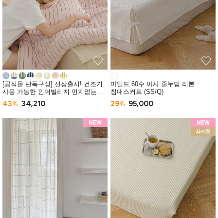
[공식몰 단독구성] 신상출시! 건조기
마일드 60수 아사 줄누빔 리본
사용 가능한 인더빌리지 먼지없는
침대스커트 (SS/Q)
사계절 차렵이불 (SS/Q) -10컬러
43%
34,210
29%
95,000