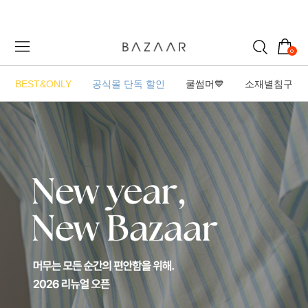
0
BEST&ONLY
공식몰 단독 할인
쿨썸머💙
소재별침구