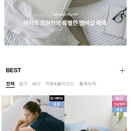
BEST
전체
침구
패드
커튼&블라인드
홈패브릭