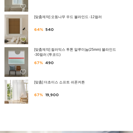
[맞춤제작] 오동나무 우드 블라인드 -12컬러
64%
540
[맞춤제작] 컬러믹스 투톤 알루미늄(25mm) 블라인드
-30컬러 (투코드)
67%
490
[맞춤] 더초이스 소프트 쉬폰커튼
67%
19,900