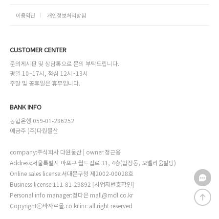
이용약관
개인정보처리방침
CUSTOMER CENTER
문의게시판 및 상담톡으로 문의 부탁드립니다.
평일 10~17시, 점심 12시~13시
주말 및 공휴일은 휴무입니다.
BANK INFO
농협은행 059-01-286252
예금주 (주)다원물산
company:주식회사 다원물산 | owner:정근용
Address:서울특별시 마포구 월드컵로 31, 4층(합정동, 오벨리움빌딩)
Online sales license:서대문구청 제2002-00028호
Business license:111-81-29892
[사업자번호확인]
Personal info manager:정다은 mall@mdl.co.kr
Copyrightⓒ바자르몰.co.kr.inc all right reserved