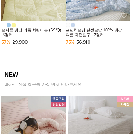
모찌쿨 냉감 여름 차렵이불 (SS/Q)
프렌치모닝 텐셀모달 100% 냉감
-3컬러
여름 차렵침구 - 2컬러
57%
29,900
75%
56,910
NEW
바자르 신상 침구를 가장 먼저 만나보세요.