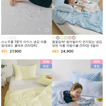
스노우쿨 3중직 아이스 냉감 여름
품절임박! 썸머빌리지 먼지없는 냉감
침대패드 쿨매트 (SS/Q/K)
양면 여름 차렵이불 (SS/Q) -6컬러
65%
27,900
68%
24,900