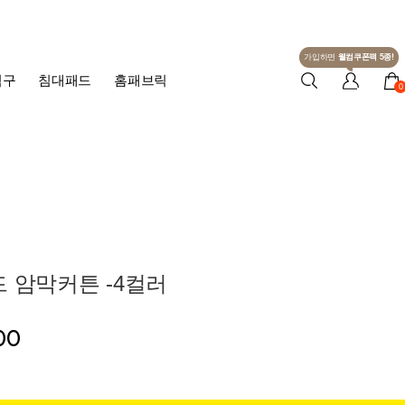
가입하면
웰컴쿠폰팩 5종!
침구
침대패드
홈패브릭
0
 암막커튼 -4컬러
00