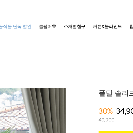
공식몰 단독 할인
쿨썸머💙
소재별침구
커튼&블라인드
풀달 솔리드
30%
34,9
49,900