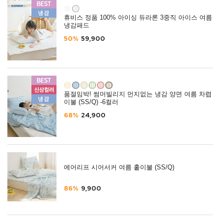
휴비스 정품 100% 아이싱 듀라론 3중직 아이스 여름
냉감패드
50%
59,900
품절임박! 썸머빌리지 먼지없는 냉감 양면 여름 차렵
이불 (SS/Q) -6컬러
68%
24,900
에어리프 시어서커 여름 홑이불 (SS/Q)
86%
9,900