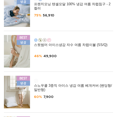
프렌치모닝 텐셀모달 100% 냉감 여름 차렵침구 - 2
컬러
75%
56,910
스윗썸머 아이스냉감 자수 여름 차렵이불 (SS/Q)
46%
49,900
스노우쿨 3중직 아이스 냉감 여름 베개커버 (밴딩형/
일반형)
60%
7,900