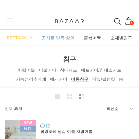
0
BEST&ONLY
공식몰 단독 할인
쿨썸머💙
소재별침구
침구
차렵이불
이불커버
침대패드
매트커버/침대스커트
기능성경추베개
베개커버
여름침구
담요/블랭킷
솜
전체
38
개
쿨링포레 냉감 여름 차렵이불