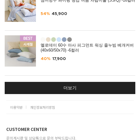
썸머빙수 파이핑 냉감 여름 차렵이불 (SS/Q) -16컬러
54%
45,900
멜로데이 60수 아사 피그먼트 워싱 줄누빔 베개커버
(40x60/50x70) -6컬러
40%
17,900
더보기
이용약관
개인정보처리방침
CUSTOMER CENTER
문의게시판 및 상담톡으로 문의 부탁드립니다.