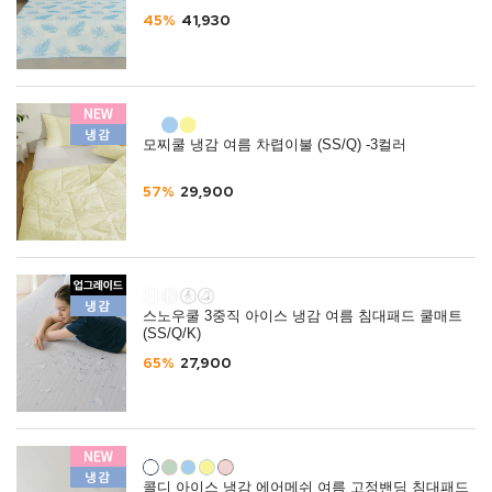
45%
41,930
모찌쿨 냉감 여름 차렵이불 (SS/Q) -3컬러
57%
29,900
스노우쿨 3중직 아이스 냉감 여름 침대패드 쿨매트
(SS/Q/K)
65%
27,900
콜디 아이스 냉감 에어메쉬 여름 고정밴딩 침대패드