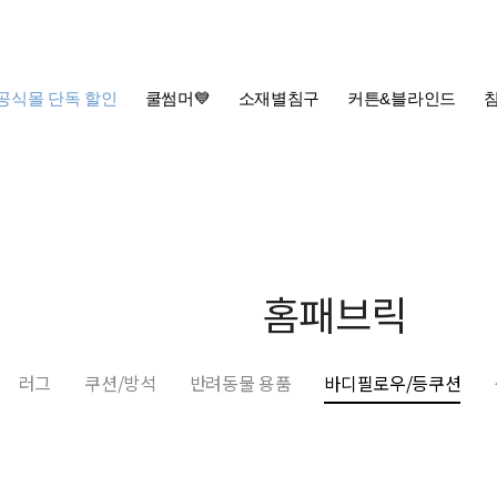
공식몰 단독 할인
쿨썸머💙
소재별침구
커튼&블라인드
홈패브릭
러그
쿠션/방석
반려동물 용품
바디필로우/등쿠션