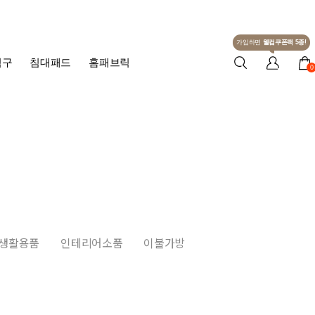
가입하면
웰컴쿠폰팩 5종!
침구
침대패드
홈패브릭
0
생활용품
인테리어소품
이불가방