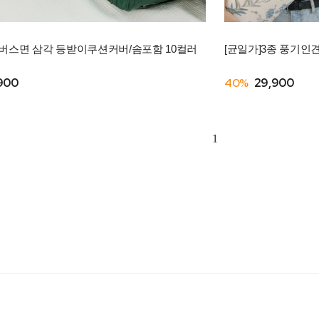
버스면 삼각 등받이쿠션커버/솜포함 10컬러
[균일가]3종 풍기인
900
40%
29,900
1