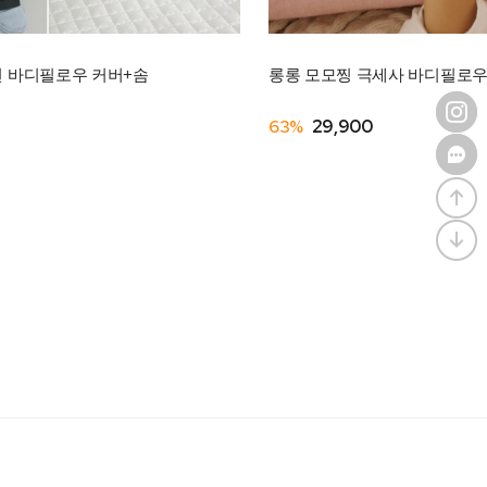
견 바디필로우 커버+솜
롱롱 모모찡 극세사 바디필로우(대
63%
29,900