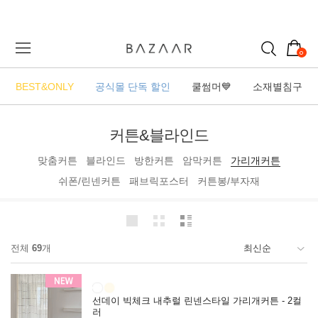
0
BEST&ONLY
공식몰 단독 할인
쿨썸머💙
소재별침구
커튼&블라인드
맞춤커튼
블라인드
방한커튼
암막커튼
가리개커튼
쉬폰/린넨커튼
패브릭포스터
커튼봉/부자재
전체
69
개
선데이 빅체크 내추럴 린넨스타일 가리개커튼 - 2컬
러