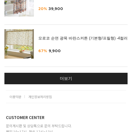
20%
39,900
모로코 순면 광목 바란스커튼 (기본형/프릴형) -4컬러
67%
9,900
더보기
이용약관
개인정보처리방침
CUSTOMER CENTER
문의게시판 및 상담톡으로 문의 부탁드립니다.
평일 10~17시, 점심 12시~13시