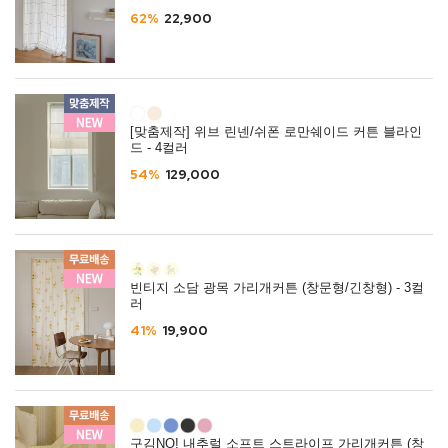
62%
22,900
[맞춤제작] 위브 린넨/쉬폰 로만쉐이드 커튼 블라인
드 - 4컬러
54%
129,000
빈티지 소담 광목 가리개커튼 (창문형/긴창형) - 3컬
러
41%
19,900
구김NO! 내추럴 소프트 스트라이프 가리개커튼 (창