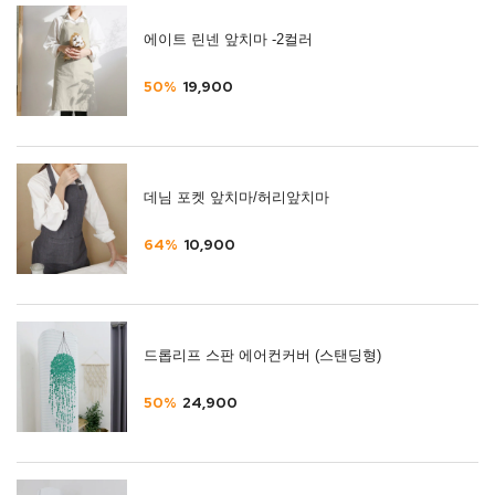
에이트 린넨 앞치마 -2컬러
50%
19,900
데님 포켓 앞치마/허리앞치마
64%
10,900
드롭리프 스판 에어컨커버 (스탠딩형)
50%
24,900