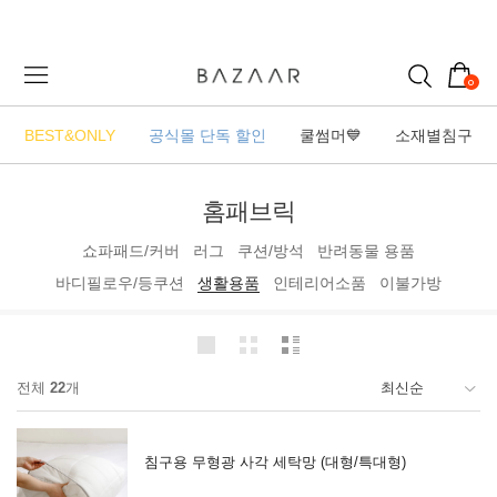
0
BEST&ONLY
공식몰 단독 할인
쿨썸머💙
소재별침구
홈패브릭
쇼파패드/커버
러그
쿠션/방석
반려동물 용품
바디필로우/등쿠션
생활용품
인테리어소품
이불가방
전체
22
개
침구용 무형광 사각 세탁망 (대형/특대형)