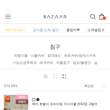
0
BEST&ONLY
공식몰 단독 할인
쿨썸머💙
소재별침구
침구
차렵이불
이불커버
침대패드
매트커버/침대스커트
기능성경추베개
베개커버
여름침구
담요/블랭킷
솜
전체
13
개
에어 호텔식 프리미엄 구스이불 (SS/Q) -2컬러